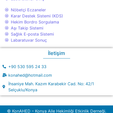
Nöbetçi Eczaneler
Karar Destek Sistemi (KDS)
Hekim Bordro Sorgulama
Aşı Takip Sistemi
Sağlık E-posta Sistemi
Labaratuvar Sonuç
İletişim
+90 530 595 24 33
konahed@hotmail.com
İhsaniye Mah. Kazım Karabekir Cad. No: 42/1
Selçuklu/Konya
© KonAHED – Konya Aile Hekimliği Etkinlik Derneği.